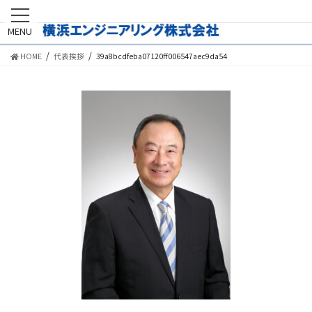
MENU
HOME
代表挨拶
39a8bcdfeba07120ff006547aec9da54