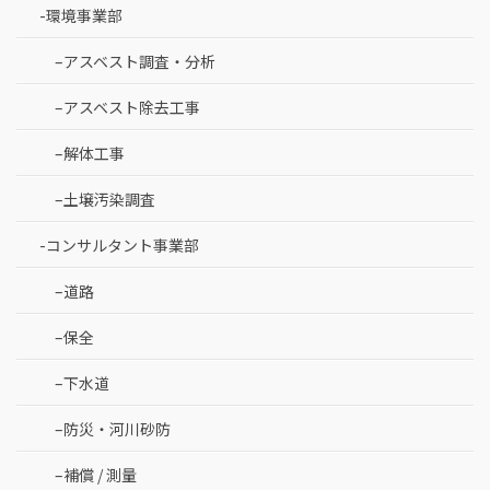
-環境事業部
–アスベスト調査・分析
–アスベスト除去工事
–解体工事
–土壌汚染調査
-コンサルタント事業部
–道路
–保全
–下水道
–防災・河川砂防
–補償 / 測量