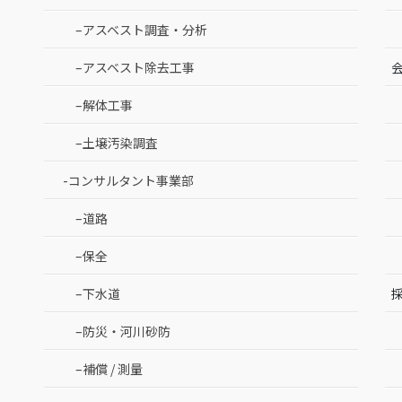
–アスベスト調査・分析
–アスベスト除去工事
–解体工事
–土壌汚染調査
-コンサルタント事業部
–道路
–保全
–下水道
–防災・河川砂防
–補償 / 測量