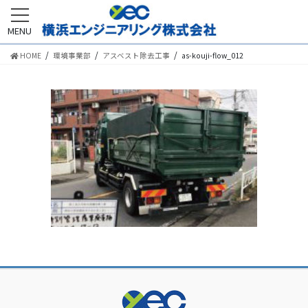
MENU
HOME
環境事業部
アスベスト除去工事
as-kouji-flow_012